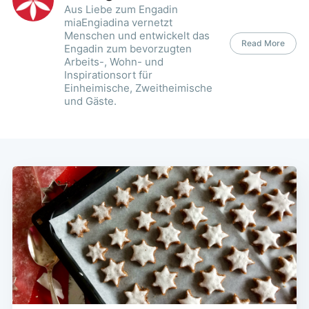
Aus Liebe zum Engadin
miaEngiadina vernetzt
Menschen und entwickelt das
Read More
Engadin zum bevorzugten
Arbeits-, Wohn- und
Inspirationsort für
Einheimische, Zweitheimische
und Gäste.