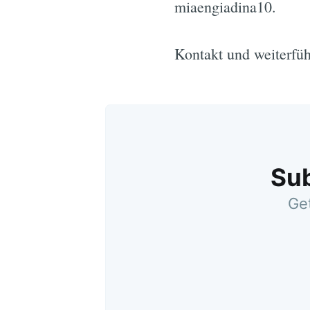
miaengiadina10.
Kontakt und weiterfü
Sub
Get