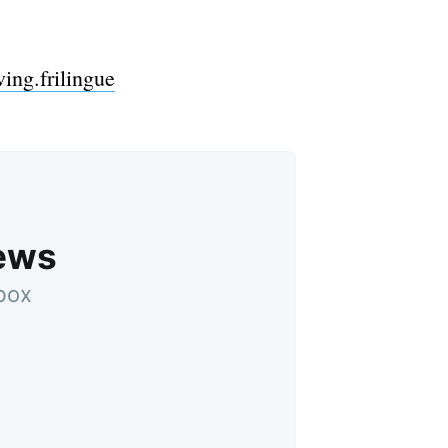
ving.frilingue
News
nbox