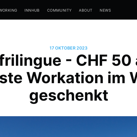
WORKING
INNHUB
COMMUNITY
ABOUT
NEWS
17 OKTOBER 2023
frilingue - CHF 50
ste Workation im W
geschenkt