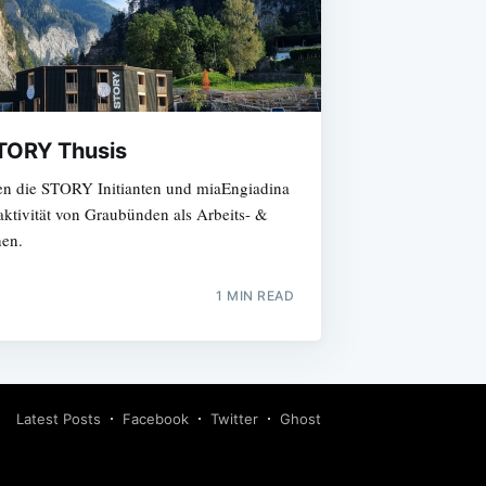
STORY Thusis
en die STORY Initianten und miaEngiadina
aktivität von Graubünden als Arbeits- &
hen.
1 MIN READ
Latest Posts
Facebook
Twitter
Ghost