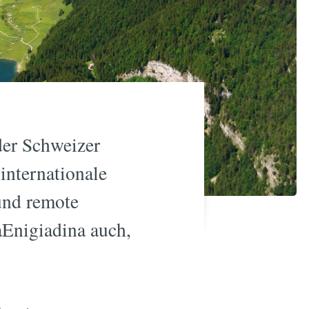
der Schweizer
internationale
und remote
aEnigiadina auch,