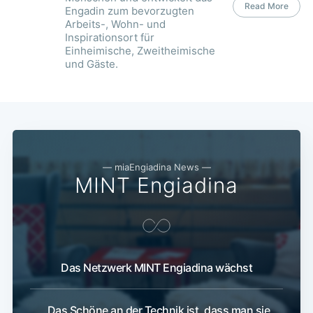
Read More
Engadin zum bevorzugten
Arbeits-, Wohn- und
Inspirationsort für
Einheimische, Zweitheimische
und Gäste.
— miaEngiadina News —
MINT Engiadina
Das Netzwerk MINT Engiadina wächst
„Das Schöne an der Technik ist, dass man sie